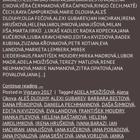
CIKOVÁ,VĚRA ČERMAKOVÁ,VĚRA ČAPKOVÁ,RINGO ČECH,MATĚJ
ČECH,RAYA ČAMPURKOVÁ,MARIE DLOUHA,ALEŠ
DLOUHY,OLGA FEČOVÁ,ALEXI GUBAREV,JAN HACHRAN,IRENA
HRUŠKOVÁ,HELENA JAROLIMKOVÁ,JANA JIŠOVÁ,MILAN
JIŠA,MARTA JIRKŮ ,LUKAŠ KADLEC RADKA KOPECKA,JANA
KUČEROVÁ,LJUBA KRAVCHENKO,EDITA n.KVIZDOVÁ,RADEK
KUBINA,ZUZANA KŘOVAKOVÁ,PETR KOTIAN,EVA
LANDOVÁ,MARKETA LEMBERK,MIREK
LIEDERHAUS,fRANTIŠEK MOUDRY,MIRKA MADROVÁ,LUBOR
MADR,ADELA MOJŽIŠOVÁ,TEREZY MATLOVÁ,RENEE
NEUMANOVÁ,MARIE NAJMANOVÁ,ZITRA OPATOVÁ,JANA
POVALOVÁ,JANA […]
Continue reading
→
Posted in
Výstavy 2017
|
Tagged
ADELA MOJŽIŠOVÁ
,
Alena
Cikova
,
ALEŠ DLOUHY
,
ALEXI GUBAREV
,
BARBARA BESTOVÁ
,
DANA PŘIKOPOVÁ
,
DANIELA PECHMANNOVÁ
,
DAŠA ŠIMKOVÁ
,
EDITA N.KVIZDOVÁ
,
EVA LANDOVA
,
fRANTIŠEK MOUDRY
,
HANKA PLEVOVÁ
,
HELENA BAŠTAROVÁ
,
HELENA
JAROLIMKOVÁ
,
IRENA HRUŠKOVÁ
,
IVANA BARAZI
,
JAN
HACHRAN
,
JANA JIŠOVÁ
,
JANA KUČEROVÁ
,
JANA PORADOVÁ
,
JANA POVALOVÁ
,
JANA SRŠNˇOVÁ
,
JANA VORLOVÁ
,
JANKA