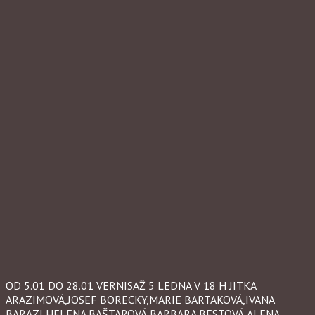
OD 5.01 DO 28.01 VERNISAŽ 5 LEDNA V 18 H JITKA
ARAZIMOVÁ,JOSEF BORECKY,MARIE BARTAKOVÁ,IVANA
BARAZI,HELENA BAŠTAROVÁ,BARBARA BESTOVÁ,ALENA