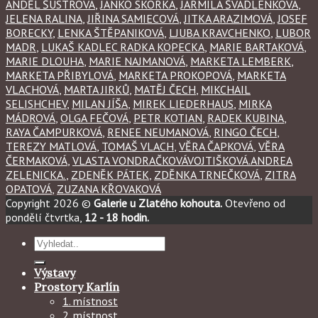
ANDĚL ŠUSTROVÁ
,
JANKO SKORKA
,
JARMILA ŠVADLENKOVA
,
JELENA RALINA
,
JIŘINA SAMIECOVÁ
,
JITKA ARAZIMOVÁ
,
JOSEF
BORECKY
,
LENKA ŠTĚPANIKOVÁ
,
LJUBA KRAVCHENKO
,
LUBOR
MADR
,
LUKAŠ KADLEC RADKA KOPECKA
,
MARIE BARTAKOVÁ
,
MARIE DLOUHA
,
MARIE NAJMANOVÁ
,
MARKETA LEMBERK
,
MARKETA PŘIBYLOVÁ
,
MARKETA PROKOPOVÁ
,
MARKETA
VLACHOVÁ
,
MARTA JIRKŮ
,
MATĚJ ČECH
,
MIKCHAIL
SELISHCHEV
,
MILAN JÍŠA
,
MIREK LIEDERHAUS
,
MIRKA
MÁDROVÁ
,
OLGA FEČOVÁ
,
PETR KOTIAN
,
RADEK KUBINA
,
RAYA ČAMPURKOVÁ
,
RENEE NEUMANOVÁ
,
RINGO ČECH
,
TEREZY MATLOVÁ
,
TOMAŠ VLACH
,
VĚRA ČAPKOVÁ
,
VĚRA
ČERMAKOVÁ
,
VLASTA VONDRAČKOVÁVOJTIŠKOVÁ.ANDREA
ZELENICKA.
,
ZDENĚK PÁTEK
,
ZDĚNKA TRNEČKOVÁ
,
ZITRA
OPATOVÁ
,
ZUZANA KŘOVAKOVÁ
Copyright 2026 ©
Galerie u Zlatého kohouta.
Otevřeno od
pondělí čtvrtka,
12 - 18 hodin.
Hledat:
Výstavy
Prostory Karlín
1. místnost
2. místnost