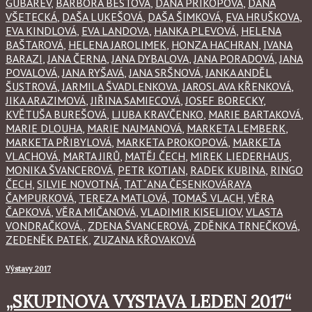
GUBAREV
,
BARBORA BESTOVÁ
,
DANA PŘIKOPOVÁ
,
DANA
VŠETECKÁ
,
DAŠA LUKEŠOVÁ
,
DAŠA ŠIMKOVÁ
,
EVA HRUŠKOVA
,
EVA KINDLOVÁ
,
EVA LANDOVA
,
HANKA PLEVOVÁ
,
HELENA
BAŠTAROVÁ
,
HELENA JAROLIMEK
,
HONZA HACHRAN
,
IVANA
BARAZI
,
JANA ČERNA
,
JANA DYBALOVA
,
JANA PORADOVÁ
,
JANA
POVALOVÁ
,
JANA RYŠAVÁ
,
JANA SRŠNOVÁ
,
JANKA ANDĚL
ŠUSTROVÁ
,
JARMILA ŠVADLENKOVA
,
JAROSLAVA KŘENKOVÁ
,
JIKA ARAZIMOVÁ
,
JIŘINA SAMIECOVÁ
,
JOSEF BORECKY
,
KVĚTUŠA BUREŠOVÁ
,
LJUBA KRAVČENKO
,
MARIE BARTAKOVÁ
,
MARIE DLOUHA
,
MARIE NAJMANOVÁ
,
MARKETA LEMBERK
,
MARKETA PŘIBYLOVÁ
,
MARKETA PROKOPOVÁ
,
MARKETA
VLACHOVÁ
,
MARTA JIRŮ
,
MATĚJ ČECH
,
MIREK LIEDERHAUS
,
MONIKA ŠVANCEROVÁ
,
PETR KOTIAN
,
RADEK KUBINA
,
RINGO
ČECH
,
SILVIE NOVOTNÁ
,
TATˇANA ČESENKOVÁRAYA
ČAMPURKOVÁ
,
TEREZA MATLOVÁ
,
TOMAŠ VLACH
,
VĚRA
ČAPKOVÁ
,
VĚRA MIČANOVÁ
,
VLADIMIR KISELJIOV
,
VLASTA
VONDRAČKOVÁ.
,
ZDENA ŠVANCEROVÁ
,
ZDĚNKA TRNEČKOVÁ
,
ZEDENĚK PATEK
,
ZUZANA KŘOVAKOVÁ
Výstavy 2017
„SKUPINOVA VYSTAVA LEDEN 2017“