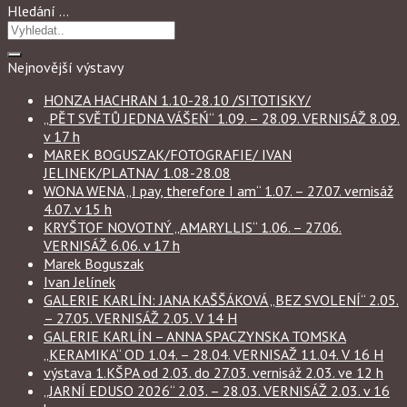
Hledání …
Nejnovější výstavy
HONZA HACHRAN 1.10-28.10 /SITOTISKY/
„PĚT SVĚTŮ JEDNA VÁŠEŃ“ 1.09. – 28.09. VERNISÁŽ 8.09.
v 17 h
MAREK BOGUSZAK/FOTOGRAFIE/ IVAN
JELINEK/PLATNA/ 1.08-28.08
WONA WENA „I pay, therefore I am“ 1.07. – 27.07. vernisáž
4.07. v 15 h
KRYŠTOF NOVOTNÝ „AMARYLLIS“ 1.06. – 27.06.
VERNISÁŽ 6.06. v 17 h
Marek Boguszak
Ivan Jelínek
GALERIE KARLÍN: JANA KAŠŠÁKOVÁ „BEZ SVOLENÍ“ 2.05.
– 27.05. VERNISÁŽ 2.05. V 14 H
GALERIE KARLÍN – ANNA SPACZYNSKA TOMSKA
„KERAMIKA“ OD 1.04. – 28.04. VERNISAŽ 11.04. V 16 H
výstava 1.KŠPA od 2.03. do 27.03. vernisáž 2.03. ve 12 h
„JARNÍ EDUSO 2026“ 2.03. – 28.03. VERNISÁŽ 2.03. v 16