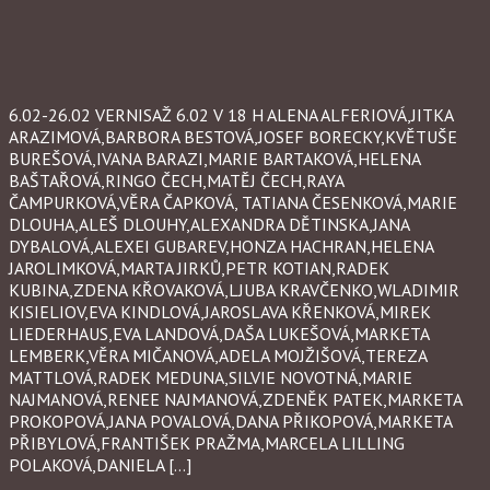
6.02-26.02 VERNISAŽ 6.02 V 18 H ALENA ALFERIOVÁ,JITKA
ARAZIMOVÁ,BARBORA BESTOVÁ,JOSEF BORECKY,KVĚTUŠE
BUREŠOVÁ,IVANA BARAZI,MARIE BARTAKOVÁ,HELENA
BAŠTAŘOVÁ,RINGO ČECH,MATĚJ ČECH,RAYA
ČAMPURKOVÁ,VĚRA ČAPKOVÁ, TATIANA ČESENKOVÁ,MARIE
DLOUHA,ALEŠ DLOUHY,ALEXANDRA DĚTINSKA,JANA
DYBALOVÁ,ALEXEI GUBAREV,HONZA HACHRAN,HELENA
JAROLIMKOVÁ,MARTA JIRKŮ,PETR KOTIAN,RADEK
KUBINA,ZDENA KŘOVAKOVÁ,LJUBA KRAVČENKO,WLADIMIR
KISIELIOV,EVA KINDLOVÁ,JAROSLAVA KŘENKOVÁ,MIREK
LIEDERHAUS,EVA LANDOVÁ,DAŠA LUKEŠOVÁ,MARKETA
LEMBERK,VĚRA MIČANOVÁ,ADELA MOJŽIŠOVÁ,TEREZA
MATTLOVÁ,RADEK MEDUNA,SILVIE NOVOTNÁ,MARIE
NAJMANOVÁ,RENEE NAJMANOVÁ,ZDENĚK PATEK,MARKETA
PROKOPOVÁ,JANA POVALOVÁ,DANA PŘIKOPOVÁ,MARKETA
PŘIBYLOVÁ,FRANTIŠEK PRAŽMA,MARCELA LILLING
POLAKOVÁ,DANIELA […]