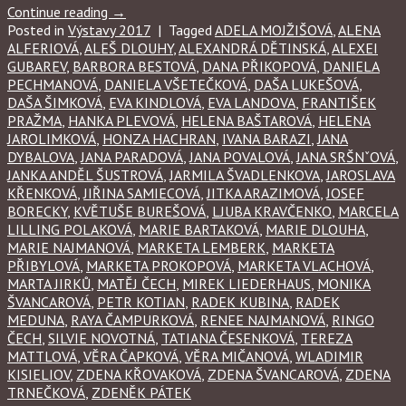
Continue reading
→
Posted in
Výstavy 2017
|
Tagged
ADELA MOJŽIŠOVÁ
,
ALENA
ALFERIOVÁ
,
ALEŠ DLOUHY
,
ALEXANDRÁ DĚTINSKÁ
,
ALEXEI
GUBAREV
,
BARBORA BESTOVÁ
,
DANA PŘIKOPOVÁ
,
DANIELA
PECHMANOVÁ
,
DANIELA VŠETEČKOVÁ
,
DAŠA LUKEŠOVÁ
,
DAŠA ŠIMKOVÁ
,
EVA KINDLOVÁ
,
EVA LANDOVA
,
FRANTIŠEK
PRAŽMA
,
HANKA PLEVOVÁ
,
HELENA BAŠTAROVÁ
,
HELENA
JAROLIMKOVÁ
,
HONZA HACHRAN
,
IVANA BARAZI
,
JANA
DYBALOVA
,
JANA PARADOVÁ
,
JANA POVALOVÁ
,
JANA SRŠNˇOVÁ
,
JANKA ANDĚL ŠUSTROVÁ
,
JARMILA ŠVADLENKOVA
,
JAROSLAVA
KŘENKOVÁ
,
JIŘINA SAMIECOVÁ
,
JITKA ARAZIMOVÁ
,
JOSEF
BORECKY
,
KVĚTUŠE BUREŠOVÁ
,
LJUBA KRAVČENKO
,
MARCELA
LILLING POLAKOVÁ
,
MARIE BARTAKOVÁ
,
MARIE DLOUHA
,
MARIE NAJMANOVÁ
,
MARKETA LEMBERK
,
MARKETA
PŘIBYLOVÁ
,
MARKETA PROKOPOVÁ
,
MARKETA VLACHOVÁ
,
MARTA JIRKŮ
,
MATĚJ ČECH
,
MIREK LIEDERHAUS
,
MONIKA
ŠVANCAROVÁ
,
PETR KOTIAN
,
RADEK KUBINA
,
RADEK
MEDUNA
,
RAYA ČAMPURKOVÁ
,
RENEE NAJMANOVÁ
,
RINGO
ČECH
,
SILVIE NOVOTNÁ
,
TATIANA ČESENKOVÁ
,
TEREZA
MATTLOVÁ
,
VĚRA ČAPKOVÁ
,
VĚRA MIČANOVÁ
,
WLADIMIR
KISIELIOV
,
ZDENA KŘOVAKOVÁ
,
ZDENA ŠVANCAROVÁ
,
ZDENA
TRNEČKOVÁ
,
ZDENĚK PÁTEK