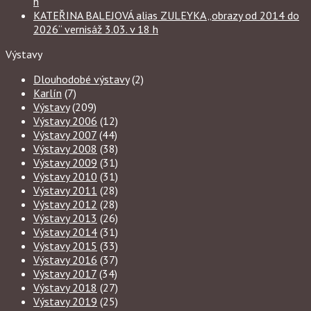
h
KATEŘINA BALEJOVÁ alias ZULEYKA „obrazy od 2014 do
2026“ vernisáž 3.03. v 18 h
Výstavy
Dlouhodobé výstavy
(2)
Karlín
(7)
Výstavy
(209)
Výstavy 2006
(12)
Výstavy 2007
(44)
Výstavy 2008
(38)
Výstavy 2009
(31)
Výstavy 2010
(31)
Výstavy 2011
(28)
Výstavy 2012
(28)
Výstavy 2013
(26)
Výstavy 2014
(31)
Výstavy 2015
(33)
Výstavy 2016
(37)
Výstavy 2017
(34)
Výstavy 2018
(27)
Výstavy 2019
(25)