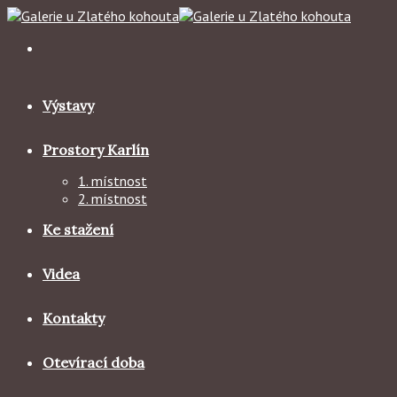
Skip
to
content
Výstavy
Prostory Karlín
1. místnost
2. místnost
Ke stažení
Videa
Kontakty
Otevírací doba