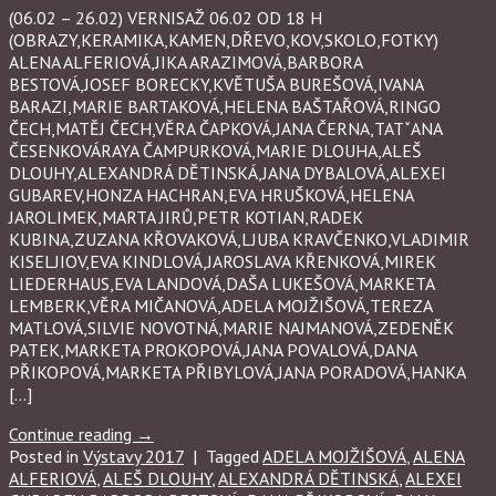
(06.02 – 26.02) VERNISAŽ 06.02 OD 18 H
(OBRAZY,KERAMIKA,KAMEN,DŘEVO,KOV,SKOLO,FOTKY)
ALENA ALFERIOVÁ,JIKA ARAZIMOVÁ,BARBORA
BESTOVÁ,JOSEF BORECKY,KVĚTUŠA BUREŠOVÁ,IVANA
BARAZI,MARIE BARTAKOVÁ,HELENA BAŠTAŘOVÁ,RINGO
ČECH,MATĚJ ČECH,VĚRA ČAPKOVÁ,JANA ČERNA,TATˇANA
ČESENKOVÁRAYA ČAMPURKOVÁ,MARIE DLOUHA,ALEŠ
DLOUHY,ALEXANDRÁ DĚTINSKÁ,JANA DYBALOVÁ,ALEXEI
GUBAREV,HONZA HACHRAN,EVA HRUŠKOVÁ,HELENA
JAROLIMEK,MARTA JIRŮ,PETR KOTIAN,RADEK
KUBINA,ZUZANA KŘOVAKOVÁ,LJUBA KRAVČENKO,VLADIMIR
KISELJIOV,EVA KINDLOVÁ,JAROSLAVA KŘENKOVÁ,MIREK
LIEDERHAUS,EVA LANDOVÁ,DAŠA LUKEŠOVÁ,MARKETA
LEMBERK,VĚRA MIČANOVÁ,ADELA MOJŽIŠOVÁ,TEREZA
MATLOVÁ,SILVIE NOVOTNÁ,MARIE NAJMANOVÁ,ZEDENĚK
PATEK,MARKETA PROKOPOVÁ,JANA POVALOVÁ,DANA
PŘIKOPOVÁ,MARKETA PŘIBYLOVÁ,JANA PORADOVÁ,HANKA
[…]
Continue reading
→
Posted in
Výstavy 2017
|
Tagged
ADELA MOJŽIŠOVÁ
,
ALENA
ALFERIOVÁ
,
ALEŠ DLOUHY
,
ALEXANDRÁ DĚTINSKÁ
,
ALEXEI