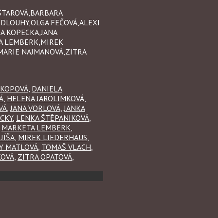
AŠTAROVÁ,BARBARA
 DLOUHY,OLGA FEČOVÁ,ALEXI
KA KOPECKA,JANA
TA LEMBERK,MIREK
MARIE NAJMANOVÁ,ZITRA
IKOPOVÁ
,
DANIELA
Á
,
HELENA JAROLIMKOVÁ
,
VÁ
,
JANA VORLOVÁ
,
JANKA
ECKY
,
LENKA ŠTĚPANIKOVÁ
,
,
MARKETA LEMBERK
,
JÍŠA
,
MIREK LIEDERHAUS
,
Y MATLOVÁ
,
TOMAŠ VLACH
,
KOVÁ
,
ZITRA OPATOVÁ
,