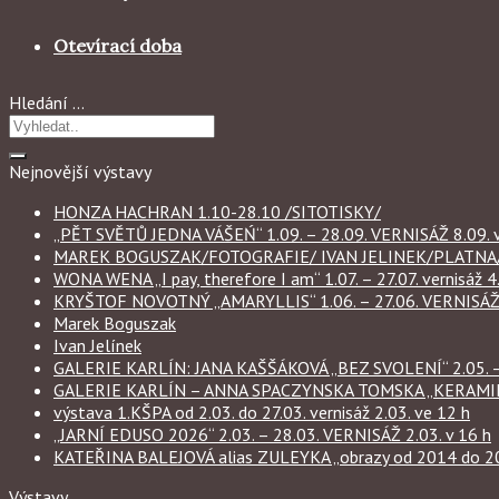
Otevírací doba
Hledání …
Nejnovější výstavy
HONZA HACHRAN 1.10-28.10 /SITOTISKY/
„PĚT SVĚTŮ JEDNA VÁŠEŃ“ 1.09. – 28.09. VERNISÁŽ 8.09. v
MAREK BOGUSZAK/FOTOGRAFIE/ IVAN JELINEK/PLATNA/ 
WONA WENA „I pay, therefore I am“ 1.07. – 27.07. vernisáž 4.
KRYŠTOF NOVOTNÝ „AMARYLLIS“ 1.06. – 27.06. VERNISÁŽ 6
Marek Boguszak
Ivan Jelínek
GALERIE KARLÍN: JANA KAŠŠÁKOVÁ „BEZ SVOLENÍ“ 2.05. – 
GALERIE KARLÍN – ANNA SPACZYNSKA TOMSKA „KERAMIKA“ 
výstava 1.KŠPA od 2.03. do 27.03. vernisáž 2.03. ve 12 h
„JARNÍ EDUSO 2026“ 2.03. – 28.03. VERNISÁŽ 2.03. v 16 h
KATEŘINA BALEJOVÁ alias ZULEYKA „obrazy od 2014 do 2026
Výstavy