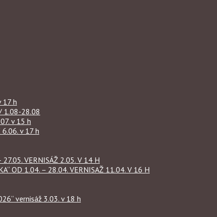
 17 h
1.08-28.08
07. v 15 h
.06. v 17 h
27.05. VERNISÁŽ 2.05. V 14 H
OD 1.04. – 28.04. VERNISAŽ 11.04. V 16 H
“ vernisáž 3.03. v 18 h