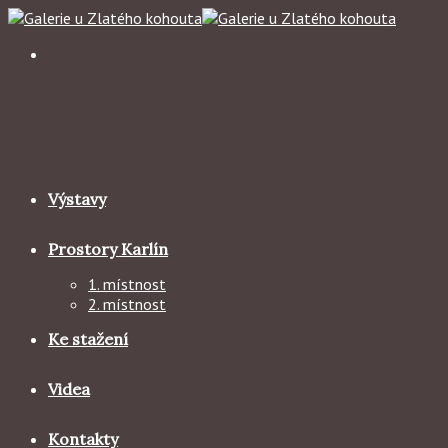
Skip
to
content
Výstavy
Prostory Karlín
1. místnost
2. místnost
Ke stažení
Videa
Kontakty