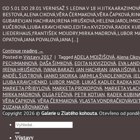
OD 5.01 DO 28.01 VERNISAŽ 5 LEDNA V 18 H JITKA ARAZIM
BESTOVÁ,ALENA CIKOVÁ,VĚRA ČERMAKOVÁ,VĚRA ČAPKOVÁ,RI
GUBAREV,JAN HACHRAN,IRENA HRUŠKOVÁ,HELENA JAROLIMKOV
KUČEROVÁ,LJUBA KRAVCHENKO,EDITA n.KVIZDOVÁ,RADEK KU
LIEDERHAUS,fRANTIŠEK MOUDRY,MIRKA MADROVÁ,LUBOR M
OPATOVÁ,JANA POVALOVÁ,JANA […]
Continue reading
→
Posted in
Výstavy 2017
|
Tagged
ADELA MOJŽIŠOVÁ
,
Alena Ciko
PECHMANNOVÁ
,
DAŠA ŠIMKOVÁ
,
EDITA N.KVIZDOVÁ
,
EVA LAN
IRENA HRUŠKOVÁ
,
IVANA BARAZI
,
JAN HACHRAN
,
JANA JIŠOVÁ
,
ANDĚL ŠUSTROVÁ
,
JANKO SKORKA
,
JARMILA ŠVADLENKOVA
,
JE
LJUBA KRAVCHENKO
,
LUBOR MADR
,
LUKAŠ KADLEC RADKA KO
MARKETA PŘIBYLOVÁ
,
MARKETA PROKOPOVÁ
,
MARKETA VLAC
MIRKA MÁDROVÁ
,
OLGA FEČOVÁ
,
PETR KOTIAN
,
RADEK KUBIN
VĚRA ČAPKOVÁ
,
VĚRA ČERMAKOVÁ
,
VLASTA VONDRAČKOVÁVOJT
ZUZANA KŘOVAKOVÁ
Copyright 2026 ©
Galerie u Zlatého kohouta.
Otevřeno od ponděl
Hledat:
Výstavy