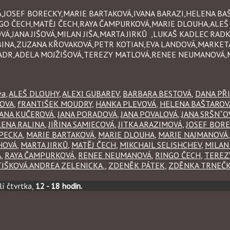
OVÁ,JOSEF BORECKY,MARIE BARTAKOVÁ,IVANA BARAZI,HELENA B
NGO ČECH,MATĚJ ČECH,RAYA ČAMPURKOVÁ,MARIE DLOUHA,ALEŠ
Á,JANA JIŠOVÁ,MILAN JIŠA,MARTA JIRKŮ ,LUKAŠ KADLEC RAD
BINA,ZUZANA KŘOVAKOVÁ,PETR KOTIAN,EVA LANDOVÁ,MARKE
ADR,ADELA MOJŽIŠOVÁ,TEREZY MATLOVÁ,RENEE NEUMANOVÁ,
va
,
ALEŠ DLOUHY
,
ALEXI GUBAREV
,
BARBARA BESTOVÁ
,
DANA PŘ
DOVA
,
fRANTIŠEK MOUDRY
,
HANKA PLEVOVÁ
,
HELENA BAŠTAROV
JANA KUČEROVÁ
,
JANA PORADOVÁ
,
JANA POVALOVÁ
,
JANA SRŠNˇO
LENA RALINA
,
JIŘINA SAMIECOVÁ
,
JITKA ARAZIMOVÁ
,
JOSEF BOR
PECKA
,
MARIE BARTAKOVÁ
,
MARIE DLOUHA
,
MARIE NAJMANOVÁ
HOVÁ
,
MARTA JIRKŮ
,
MATĚJ ČECH
,
MIKCHAIL SELISHCHEV
,
MILAN 
A
,
RAYA ČAMPURKOVÁ
,
RENEE NEUMANOVÁ
,
RINGO ČECH
,
TEREZ
IŠKOVÁ.ANDREA ZELENICKA.
,
ZDENĚK PÁTEK
,
ZDĚNKA TRNEČ
í čtvrtka,
12 - 18 hodin.