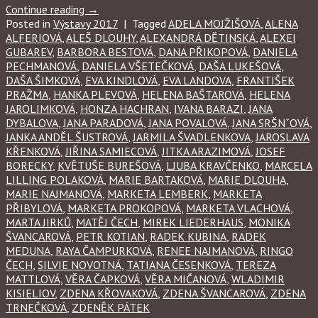
Continue reading
→
Posted in
Výstavy 2017
|
Tagged
ADELA MOJŽIŠOVÁ
,
ALENA
ALFERIOVÁ
,
ALEŠ DLOUHY
,
ALEXANDRÁ DĚTINSKÁ
,
ALEXEI
GUBAREV
,
BARBORA BESTOVÁ
,
DANA PŘIKOPOVÁ
,
DANIELA
PECHMANOVÁ
,
DANIELA VŠETEČKOVÁ
,
DAŠA LUKEŠOVÁ
,
DAŠA ŠIMKOVÁ
,
EVA KINDLOVÁ
,
EVA LANDOVA
,
FRANTIŠEK
PRAŽMA
,
HANKA PLEVOVÁ
,
HELENA BAŠTAROVÁ
,
HELENA
JAROLIMKOVÁ
,
HONZA HACHRAN
,
IVANA BARAZI
,
JANA
DYBALOVA
,
JANA PARADOVÁ
,
JANA POVALOVÁ
,
JANA SRŠNˇOVÁ
,
JANKA ANDĚL ŠUSTROVÁ
,
JARMILA ŠVADLENKOVA
,
JAROSLAVA
KŘENKOVÁ
,
JIŘINA SAMIECOVÁ
,
JITKA ARAZIMOVÁ
,
JOSEF
BORECKY
,
KVĚTUŠE BUREŠOVÁ
,
LJUBA KRAVČENKO
,
MARCELA
LILLING POLAKOVÁ
,
MARIE BARTAKOVÁ
,
MARIE DLOUHA
,
MARIE NAJMANOVÁ
,
MARKETA LEMBERK
,
MARKETA
PŘIBYLOVÁ
,
MARKETA PROKOPOVÁ
,
MARKETA VLACHOVÁ
,
MARTA JIRKŮ
,
MATĚJ ČECH
,
MIREK LIEDERHAUS
,
MONIKA
ŠVANCAROVÁ
,
PETR KOTIAN
,
RADEK KUBINA
,
RADEK
MEDUNA
,
RAYA ČAMPURKOVÁ
,
RENEE NAJMANOVÁ
,
RINGO
ČECH
,
SILVIE NOVOTNÁ
,
TATIANA ČESENKOVÁ
,
TEREZA
MATTLOVÁ
,
VĚRA ČAPKOVÁ
,
VĚRA MIČANOVÁ
,
WLADIMIR
KISIELIOV
,
ZDENA KŘOVAKOVÁ
,
ZDENA ŠVANCAROVÁ
,
ZDENA
TRNEČKOVÁ
,
ZDENĚK PÁTEK