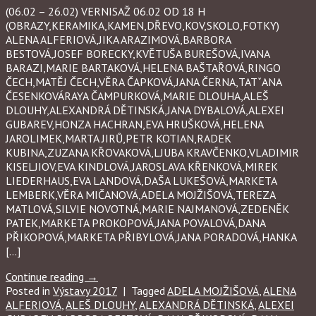
(06.02 – 26.02) VERNISAŽ 06.02 OD 18 H
(OBRAZY,KERAMIKA,KAMEN,DŘEVO,KOV,SKOLO,FOTKY)
ALENA ALFERIOVÁ,JIKA ARAZIMOVÁ,BARBORA
BESTOVÁ,JOSEF BORECKY,KVĚTUŠA BUREŠOVÁ,IVANA
BARAZI,MARIE BARTAKOVÁ,HELENA BAŠTAŘOVÁ,RINGO
ČECH,MATĚJ ČECH,VĚRA ČAPKOVÁ,JANA ČERNA,TATˇANA
ČESENKOVÁRAYA ČAMPURKOVÁ,MARIE DLOUHA,ALEŠ
DLOUHY,ALEXANDRÁ DĚTINSKÁ,JANA DYBALOVÁ,ALEXEI
GUBAREV,HONZA HACHRAN,EVA HRUŠKOVÁ,HELENA
JAROLIMEK,MARTA JIRŮ,PETR KOTIAN,RADEK
KUBINA,ZUZANA KŘOVAKOVÁ,LJUBA KRAVČENKO,VLADIMIR
KISELJIOV,EVA KINDLOVÁ,JAROSLAVA KŘENKOVÁ,MIREK
LIEDERHAUS,EVA LANDOVÁ,DAŠA LUKEŠOVÁ,MARKETA
LEMBERK,VĚRA MIČANOVÁ,ADELA MOJŽIŠOVÁ,TEREZA
MATLOVÁ,SILVIE NOVOTNÁ,MARIE NAJMANOVÁ,ZEDENĚK
PATEK,MARKETA PROKOPOVÁ,JANA POVALOVÁ,DANA
PŘIKOPOVÁ,MARKETA PŘIBYLOVÁ,JANA PORADOVÁ,HANKA
[…]
Continue reading
→
Posted in
Výstavy 2017
|
Tagged
ADELA MOJŽIŠOVÁ
,
ALENA
ALFERIOVÁ
,
ALEŠ DLOUHY
,
ALEXANDRÁ DĚTINSKÁ
,
ALEXEI