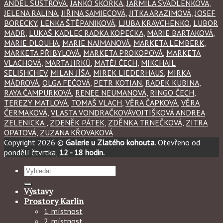
ANDĚL ŠUSTROVÁ
,
JANKO SKORKA
,
JARMILA ŠVADLENKOVA
,
JELENA RALINA
,
JIŘINA SAMIECOVÁ
,
JITKA ARAZIMOVÁ
,
JOSEF
BORECKY
,
LENKA ŠTĚPANIKOVÁ
,
LJUBA KRAVCHENKO
,
LUBOR
MADR
,
LUKAŠ KADLEC RADKA KOPECKA
,
MARIE BARTAKOVÁ
,
MARIE DLOUHA
,
MARIE NAJMANOVÁ
,
MARKETA LEMBERK
,
MARKETA PŘIBYLOVÁ
,
MARKETA PROKOPOVÁ
,
MARKETA
VLACHOVÁ
,
MARTA JIRKŮ
,
MATĚJ ČECH
,
MIKCHAIL
SELISHCHEV
,
MILAN JÍŠA
,
MIREK LIEDERHAUS
,
MIRKA
MÁDROVÁ
,
OLGA FEČOVÁ
,
PETR KOTIAN
,
RADEK KUBINA
,
RAYA ČAMPURKOVÁ
,
RENEE NEUMANOVÁ
,
RINGO ČECH
,
TEREZY MATLOVÁ
,
TOMAŠ VLACH
,
VĚRA ČAPKOVÁ
,
VĚRA
ČERMAKOVÁ
,
VLASTA VONDRAČKOVÁVOJTIŠKOVÁ.ANDREA
ZELENICKA.
,
ZDENĚK PÁTEK
,
ZDĚNKA TRNEČKOVÁ
,
ZITRA
OPATOVÁ
,
ZUZANA KŘOVAKOVÁ
Copyright 2026 ©
Galerie u Zlatého kohouta.
Otevřeno od
pondělí čtvrtka,
12 - 18 hodin.
Hledat:
Výstavy
Prostory Karlín
1. místnost
2. místnost