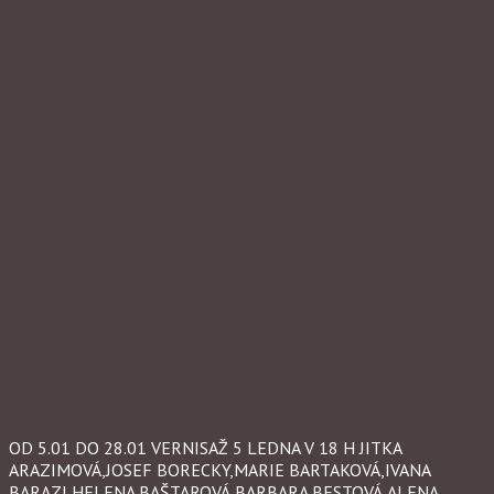
OD 5.01 DO 28.01 VERNISAŽ 5 LEDNA V 18 H JITKA
ARAZIMOVÁ,JOSEF BORECKY,MARIE BARTAKOVÁ,IVANA
BARAZI,HELENA BAŠTAROVÁ,BARBARA BESTOVÁ,ALENA