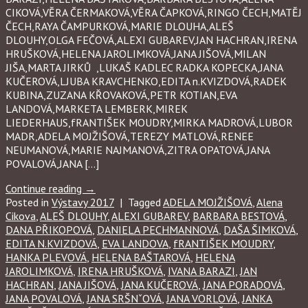
CIKOVÁ,VĚRA ČERMAKOVÁ,VĚRA ČAPKOVÁ,RINGO ČECH,MATĚJ
ČECH,RAYA ČAMPURKOVÁ,MARIE DLOUHA,ALEŠ
DLOUHY,OLGA FEČOVÁ,ALEXI GUBAREV,JAN HACHRAN,IRENA
HRUŠKOVÁ,HELENA JAROLIMKOVÁ,JANA JIŠOVÁ,MILAN
JIŠA,MARTA JIRKŮ ,LUKAŠ KADLEC RADKA KOPECKA,JANA
KUČEROVÁ,LJUBA KRAVCHENKO,EDITA n.KVIZDOVÁ,RADEK
KUBINA,ZUZANA KŘOVAKOVÁ,PETR KOTIAN,EVA
LANDOVÁ,MARKETA LEMBERK,MIREK
LIEDERHAUS,fRANTIŠEK MOUDRY,MIRKA MADROVÁ,LUBOR
MADR,ADELA MOJŽIŠOVÁ,TEREZY MATLOVÁ,RENEE
NEUMANOVÁ,MARIE NAJMANOVÁ,ZITRA OPATOVÁ,JANA
POVALOVÁ,JANA […]
Continue reading
→
Posted in
Výstavy 2017
|
Tagged
ADELA MOJŽIŠOVÁ
,
Alena
Cikova
,
ALEŠ DLOUHY
,
ALEXI GUBAREV
,
BARBARA BESTOVÁ
,
DANA PŘIKOPOVÁ
,
DANIELA PECHMANNOVÁ
,
DAŠA ŠIMKOVÁ
,
EDITA N.KVIZDOVÁ
,
EVA LANDOVA
,
fRANTIŠEK MOUDRY
,
HANKA PLEVOVÁ
,
HELENA BAŠTAROVÁ
,
HELENA
JAROLIMKOVÁ
,
IRENA HRUŠKOVÁ
,
IVANA BARAZI
,
JAN
HACHRAN
,
JANA JIŠOVÁ
,
JANA KUČEROVÁ
,
JANA PORADOVÁ
,
JANA POVALOVÁ
,
JANA SRŠNˇOVÁ
,
JANA VORLOVÁ
,
JANKA