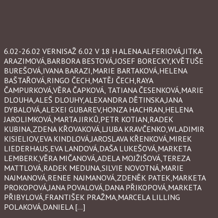
6.02-26.02 VERNISAŽ 6.02 V 18 H ALENA ALFERIOVÁ,JITKA
ARAZIMOVÁ,BARBORA BESTOVÁ,JOSEF BORECKY,KVĚTUŠE
BUREŠOVÁ,IVANA BARAZI,MARIE BARTAKOVÁ,HELENA
BAŠTAŘOVÁ,RINGO ČECH,MATĚJ ČECH,RAYA
ČAMPURKOVÁ,VĚRA ČAPKOVÁ, TATIANA ČESENKOVÁ,MARIE
DLOUHA,ALEŠ DLOUHY,ALEXANDRA DĚTINSKA,JANA
DYBALOVÁ,ALEXEI GUBAREV,HONZA HACHRAN,HELENA
JAROLIMKOVÁ,MARTA JIRKŮ,PETR KOTIAN,RADEK
KUBINA,ZDENA KŘOVAKOVÁ,LJUBA KRAVČENKO,WLADIMIR
KISIELIOV,EVA KINDLOVÁ,JAROSLAVA KŘENKOVÁ,MIREK
LIEDERHAUS,EVA LANDOVÁ,DAŠA LUKEŠOVÁ,MARKETA
LEMBERK,VĚRA MIČANOVÁ,ADELA MOJŽIŠOVÁ,TEREZA
MATTLOVÁ,RADEK MEDUNA,SILVIE NOVOTNÁ,MARIE
NAJMANOVÁ,RENEE NAJMANOVÁ,ZDENĚK PATEK,MARKETA
PROKOPOVÁ,JANA POVALOVÁ,DANA PŘIKOPOVÁ,MARKETA
PŘIBYLOVÁ,FRANTIŠEK PRAŽMA,MARCELA LILLING
POLAKOVÁ,DANIELA […]