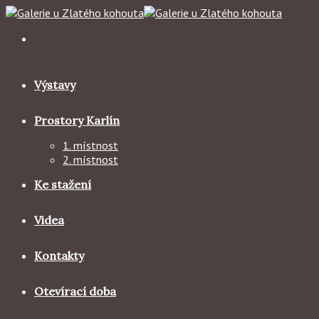
Skip
to
content
Výstavy
Prostory Karlín
1. místnost
2. místnost
Ke stažení
Videa
Kontakty
Otevírací doba