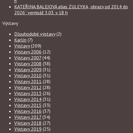
h
KATEŘINA BALEJOVÁ alias ZULEYKA „obrazy od 2014 do
2026“ vernisáž 3.03. v 18 h
Výstavy
Dlouhodobé výstavy
(2)
Karlín
(7)
Výstavy
(209)
Výstavy 2006
(12)
Výstavy 2007
(44)
Výstavy 2008
(38)
Výstavy 2009
(31)
Výstavy 2010
(31)
Výstavy 2011
(28)
Výstavy 2012
(28)
Výstavy 2013
(26)
Výstavy 2014
(31)
Výstavy 2015
(33)
Výstavy 2016
(37)
Výstavy 2017
(34)
Výstavy 2018
(27)
Výstavy 2019
(25)