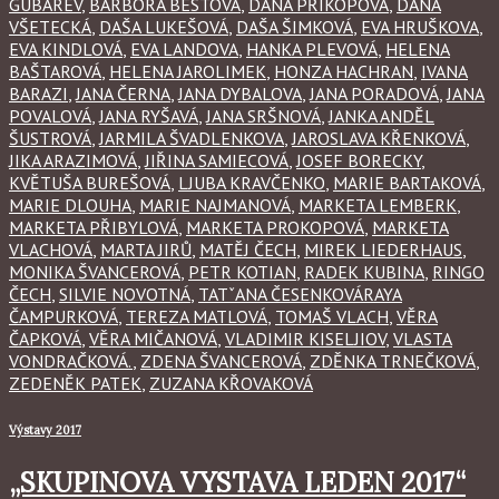
GUBAREV
,
BARBORA BESTOVÁ
,
DANA PŘIKOPOVÁ
,
DANA
VŠETECKÁ
,
DAŠA LUKEŠOVÁ
,
DAŠA ŠIMKOVÁ
,
EVA HRUŠKOVA
,
EVA KINDLOVÁ
,
EVA LANDOVA
,
HANKA PLEVOVÁ
,
HELENA
BAŠTAROVÁ
,
HELENA JAROLIMEK
,
HONZA HACHRAN
,
IVANA
BARAZI
,
JANA ČERNA
,
JANA DYBALOVA
,
JANA PORADOVÁ
,
JANA
POVALOVÁ
,
JANA RYŠAVÁ
,
JANA SRŠNOVÁ
,
JANKA ANDĚL
ŠUSTROVÁ
,
JARMILA ŠVADLENKOVA
,
JAROSLAVA KŘENKOVÁ
,
JIKA ARAZIMOVÁ
,
JIŘINA SAMIECOVÁ
,
JOSEF BORECKY
,
KVĚTUŠA BUREŠOVÁ
,
LJUBA KRAVČENKO
,
MARIE BARTAKOVÁ
,
MARIE DLOUHA
,
MARIE NAJMANOVÁ
,
MARKETA LEMBERK
,
MARKETA PŘIBYLOVÁ
,
MARKETA PROKOPOVÁ
,
MARKETA
VLACHOVÁ
,
MARTA JIRŮ
,
MATĚJ ČECH
,
MIREK LIEDERHAUS
,
MONIKA ŠVANCEROVÁ
,
PETR KOTIAN
,
RADEK KUBINA
,
RINGO
ČECH
,
SILVIE NOVOTNÁ
,
TATˇANA ČESENKOVÁRAYA
ČAMPURKOVÁ
,
TEREZA MATLOVÁ
,
TOMAŠ VLACH
,
VĚRA
ČAPKOVÁ
,
VĚRA MIČANOVÁ
,
VLADIMIR KISELJIOV
,
VLASTA
VONDRAČKOVÁ.
,
ZDENA ŠVANCEROVÁ
,
ZDĚNKA TRNEČKOVÁ
,
ZEDENĚK PATEK
,
ZUZANA KŘOVAKOVÁ
Výstavy 2017
„SKUPINOVA VYSTAVA LEDEN 2017“