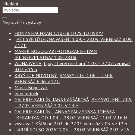
Hledání …
Nejnovější výstavy
HONZA HACHRAN 1.10-28.10 /SITOTISKY/
„PĚT SVĚTŮ JEDNA VÁŠEŃ“ 1.09. – 28.09. VERNISÁŽ 8.09.
v 17 h
MAREK BOGUSZAK/FOTOGRAFIE/ IVAN
JELINEK/PLATNA/ 1.08-28.08
WONA WENA „I pay, therefore I am“ 1.07. – 27.07. vernisáž
4.07. v 15 h
KRYŠTOF NOVOTNÝ „AMARYLLIS“ 1.06. – 27.06.
VERNISÁŽ 6.06. v 17 h
Marek Boguszak
Ivan Jelínek
GALERIE KARLÍN: JANA KAŠŠÁKOVÁ „BEZ SVOLENÍ“ 2.05.
– 27.05. VERNISÁŽ 2.05. V 14 H
GALERIE KARLÍN – ANNA SPACZYNSKA TOMSKA
„KERAMIKA“ OD 1.04. – 28.04. VERNISAŽ 11.04. V 16 H
výstava 1.KŠPA od 2.03. do 27.03. vernisáž 2.03. ve 12 h
„JARNÍ EDUSO 2026“ 2.03. – 28.03. VERNISÁŽ 2.03. v 16