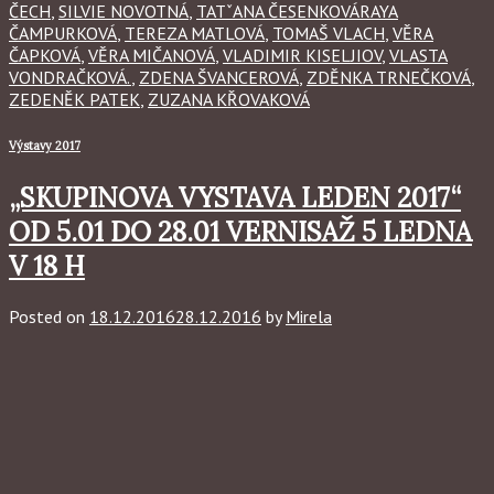
ČECH
,
SILVIE NOVOTNÁ
,
TATˇANA ČESENKOVÁRAYA
ČAMPURKOVÁ
,
TEREZA MATLOVÁ
,
TOMAŠ VLACH
,
VĚRA
ČAPKOVÁ
,
VĚRA MIČANOVÁ
,
VLADIMIR KISELJIOV
,
VLASTA
VONDRAČKOVÁ.
,
ZDENA ŠVANCEROVÁ
,
ZDĚNKA TRNEČKOVÁ
,
ZEDENĚK PATEK
,
ZUZANA KŘOVAKOVÁ
Výstavy 2017
„SKUPINOVA VYSTAVA LEDEN 2017“
OD 5.01 DO 28.01 VERNISAŽ 5 LEDNA
V 18 H
Posted on
18.12.2016
28.12.2016
by
Mirela