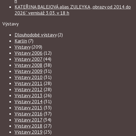
h
KATEŘINA BALEJOVÁ alias ZULEYKA „obrazy od 2014 do
2026“ vernisáž 3.03. v 18 h
Výstavy
Dlouhodobé výstavy
(2)
Karlín
(7)
Výstavy
(209)
Výstavy 2006
(12)
Výstavy 2007
(44)
Výstavy 2008
(38)
Výstavy 2009
(31)
Výstavy 2010
(31)
Výstavy 2011
(28)
Výstavy 2012
(28)
Výstavy 2013
(26)
Výstavy 2014
(31)
Výstavy 2015
(33)
Výstavy 2016
(37)
Výstavy 2017
(34)
Výstavy 2018
(27)
Výstavy 2019
(25)