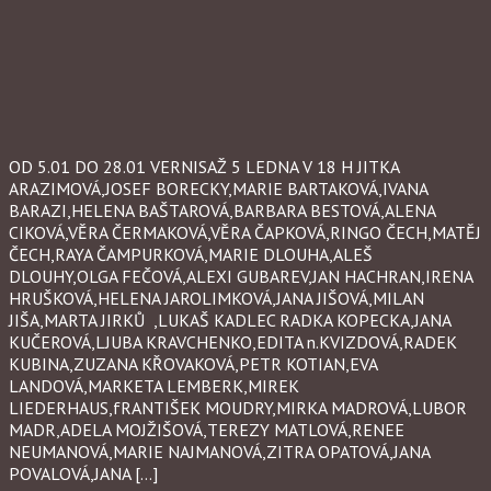
OD 5.01 DO 28.01 VERNISAŽ 5 LEDNA V 18 H JITKA
ARAZIMOVÁ,JOSEF BORECKY,MARIE BARTAKOVÁ,IVANA
BARAZI,HELENA BAŠTAROVÁ,BARBARA BESTOVÁ,ALENA
CIKOVÁ,VĚRA ČERMAKOVÁ,VĚRA ČAPKOVÁ,RINGO ČECH,MATĚJ
ČECH,RAYA ČAMPURKOVÁ,MARIE DLOUHA,ALEŠ
DLOUHY,OLGA FEČOVÁ,ALEXI GUBAREV,JAN HACHRAN,IRENA
HRUŠKOVÁ,HELENA JAROLIMKOVÁ,JANA JIŠOVÁ,MILAN
JIŠA,MARTA JIRKŮ ,LUKAŠ KADLEC RADKA KOPECKA,JANA
KUČEROVÁ,LJUBA KRAVCHENKO,EDITA n.KVIZDOVÁ,RADEK
KUBINA,ZUZANA KŘOVAKOVÁ,PETR KOTIAN,EVA
LANDOVÁ,MARKETA LEMBERK,MIREK
LIEDERHAUS,fRANTIŠEK MOUDRY,MIRKA MADROVÁ,LUBOR
MADR,ADELA MOJŽIŠOVÁ,TEREZY MATLOVÁ,RENEE
NEUMANOVÁ,MARIE NAJMANOVÁ,ZITRA OPATOVÁ,JANA
POVALOVÁ,JANA […]