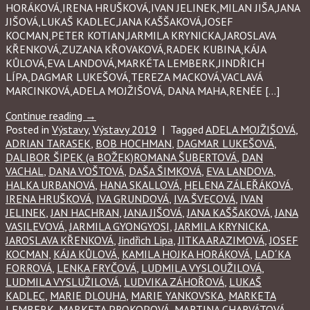
HORÁKOVÁ,IRENA HRUŠKOVÁ,IVAN JELINEK,MILAN JIŠA,JANA
JIŠOVÁ,LUKAŠ KADLEC,JANA KAŠŠAKOVÁ,JOSEF
KOCMAN,PETER KOTIAN,JARMILA KRYNICKA,JAROSLAVA
KŘENKOVÁ,ZUZANA KŘOVAKOVÁ,RADEK KUBINA,KÁJA
KŮLOVÁ,EVA LANDOVÁ,MARKÉTA LEMBERK,JINDŘICH
LÍPA,DAGMAR LUKEŠOVÁ,TEREZA MACKOVÁ,VACLAVÁ
MARCINKOVÁ,ADELA MOJŽIŠOVÁ, DANA MAHA,RENÉE […]
Continue reading
→
Posted in
Výstavy
,
Výstavy 2019
|
Tagged
ADELA MOJŽIŠOVÁ
,
ADRIAN TARASEK
,
BOB HOCHMAN
,
DAGMAR LUKEŠOVÁ
,
DALIBOR ŠIPEK (a BOŽEK)ROMANA ŠUBERTOVÁ
,
DAN
VACHAL
,
DANA VOŠTOVÁ
,
DAŠA ŠIMKOVÁ
,
EVA LANDOVA
,
HALKA URBANOVÁ
,
HANA SKALLOVÁ
,
HELENA ZÁLEŘÁKOVÁ
,
IRENA HRUŠKOVÁ
,
IVA GRUNDOVÁ
,
IVA ŠVECOVÁ
,
IVAN
JELINEK
,
JAN HACHRAN
,
JANA JIŠOVÁ
,
JANA KAŠŠAKOVÁ
,
JANA
VASILEVOVÁ
,
JARMILA GYONGYOSI
,
JARMILA KRYNICKA
,
JAROSLAVA KŘENKOVÁ
,
Jindřich Lipa
,
JITKA ARAZIMOVÁ
,
JOSEF
KOCMAN
,
KÁJA KŮLOVÁ
,
KAMILA HOJKA HORÁKOVÁ
,
LAD´KA
FORROVÁ
,
LENKA FRYČOVÁ
,
LUDMILA VYSLOUŽILOVÁ
,
LUDMILA VYSLUŽILOVÁ
,
LUDVIKA ZÁHOŘOVÁ
,
LUKAŠ
KADLEC
,
MARIE DLOUHA
,
MARIE YANKOVSKA
,
MARKETA
LEMBERK
,
MARKETA PROKOPOVÁ
,
MARTINA CHARVÁTOVÁ