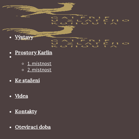
Skip
to
content
Výstavy
Prostory Karlín
1. místnost
2. místnost
Ke stažení
Videa
Kontakty
Otevírací doba