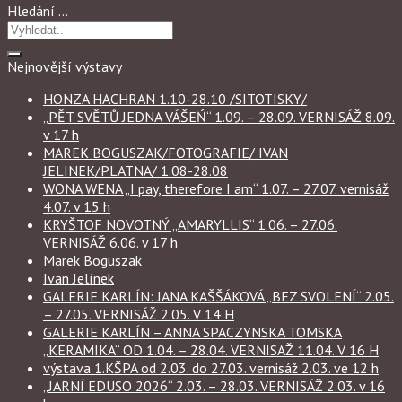
Hledání …
Nejnovější výstavy
HONZA HACHRAN 1.10-28.10 /SITOTISKY/
„PĚT SVĚTŮ JEDNA VÁŠEŃ“ 1.09. – 28.09. VERNISÁŽ 8.09.
v 17 h
MAREK BOGUSZAK/FOTOGRAFIE/ IVAN
JELINEK/PLATNA/ 1.08-28.08
WONA WENA „I pay, therefore I am“ 1.07. – 27.07. vernisáž
4.07. v 15 h
KRYŠTOF NOVOTNÝ „AMARYLLIS“ 1.06. – 27.06.
VERNISÁŽ 6.06. v 17 h
Marek Boguszak
Ivan Jelínek
GALERIE KARLÍN: JANA KAŠŠÁKOVÁ „BEZ SVOLENÍ“ 2.05.
– 27.05. VERNISÁŽ 2.05. V 14 H
GALERIE KARLÍN – ANNA SPACZYNSKA TOMSKA
„KERAMIKA“ OD 1.04. – 28.04. VERNISAŽ 11.04. V 16 H
výstava 1.KŠPA od 2.03. do 27.03. vernisáž 2.03. ve 12 h
„JARNÍ EDUSO 2026“ 2.03. – 28.03. VERNISÁŽ 2.03. v 16