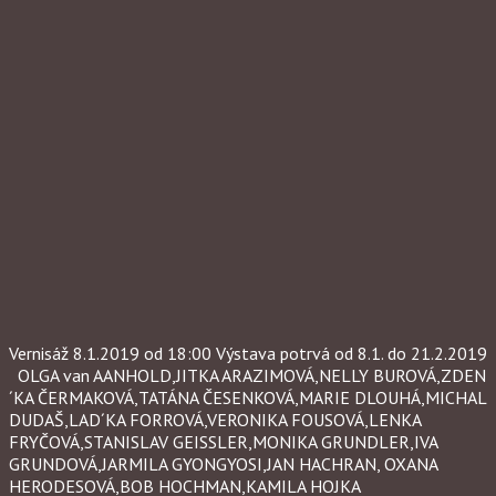
Vernisáž 8.1.2019 od 18:00 Výstava potrvá od 8.1. do 21.2.2019
OLGA van AANHOLD,JITKA ARAZIMOVÁ,NELLY BUROVÁ,ZDEN
´KA ČERMAKOVÁ,TATÁNA ČESENKOVÁ,MARIE DLOUHÁ,MICHAL
DUDAŠ,LAD´KA FORROVÁ,VERONIKA FOUSOVÁ,LENKA
FRYČOVÁ,STANISLAV GEISSLER,MONIKA GRUNDLER,IVA
GRUNDOVÁ,JARMILA GYONGYOSI,JAN HACHRAN, OXANA
HERODESOVÁ,BOB HOCHMAN,KAMILA HOJKA