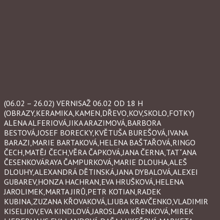
(06.02 – 26.02) VERNISAŽ 06.02 OD 18 H
(OBRAZY,KERAMIKA,KAMEN,DŘEVO,KOV,SKOLO,FOTKY)
ALENA ALFERIOVÁ,JIKA ARAZIMOVÁ,BARBORA
BESTOVÁ,JOSEF BORECKY,KVĚTUŠA BUREŠOVÁ,IVANA
BARAZI,MARIE BARTAKOVÁ,HELENA BAŠTAŘOVÁ,RINGO
ČECH,MATĚJ ČECH,VĚRA ČAPKOVÁ,JANA ČERNA,TATˇANA
ČESENKOVÁRAYA ČAMPURKOVÁ,MARIE DLOUHA,ALEŠ
DLOUHY,ALEXANDRÁ DĚTINSKÁ,JANA DYBALOVÁ,ALEXEI
GUBAREV,HONZA HACHRAN,EVA HRUŠKOVÁ,HELENA
JAROLIMEK,MARTA JIRŮ,PETR KOTIAN,RADEK
KUBINA,ZUZANA KŘOVAKOVÁ,LJUBA KRAVČENKO,VLADIMIR
KISELJIOV,EVA KINDLOVÁ,JAROSLAVA KŘENKOVÁ,MIREK