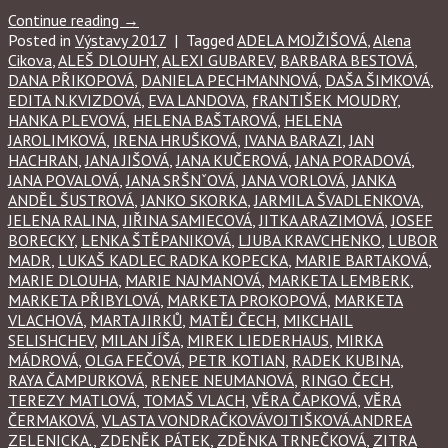
Continue reading
→
Posted in
Výstavy 2017
|
Tagged
ADELA MOJŽIŠOVÁ
,
Alena
Cikova
,
ALEŠ DLOUHY
,
ALEXI GUBAREV
,
BARBARA BESTOVÁ
,
DANA PŘIKOPOVÁ
,
DANIELA PECHMANNOVÁ
,
DAŠA ŠIMKOVÁ
,
EDITA N.KVIZDOVÁ
,
EVA LANDOVA
,
fRANTIŠEK MOUDRY
,
HANKA PLEVOVÁ
,
HELENA BAŠTAROVÁ
,
HELENA
JAROLIMKOVÁ
,
IRENA HRUŠKOVÁ
,
IVANA BARAZI
,
JAN
HACHRAN
,
JANA JIŠOVÁ
,
JANA KUČEROVÁ
,
JANA PORADOVÁ
,
JANA POVALOVÁ
,
JANA SRŠNˇOVÁ
,
JANA VORLOVÁ
,
JANKA
ANDĚL ŠUSTROVÁ
,
JANKO SKORKA
,
JARMILA ŠVADLENKOVA
,
JELENA RALINA
,
JIŘINA SAMIECOVÁ
,
JITKA ARAZIMOVÁ
,
JOSEF
BORECKY
,
LENKA ŠTĚPANIKOVÁ
,
LJUBA KRAVCHENKO
,
LUBOR
MADR
,
LUKAŠ KADLEC RADKA KOPECKA
,
MARIE BARTAKOVÁ
,
MARIE DLOUHA
,
MARIE NAJMANOVÁ
,
MARKETA LEMBERK
,
MARKETA PŘIBYLOVÁ
,
MARKETA PROKOPOVÁ
,
MARKETA
VLACHOVÁ
,
MARTA JIRKŮ
,
MATĚJ ČECH
,
MIKCHAIL
SELISHCHEV
,
MILAN JÍŠA
,
MIREK LIEDERHAUS
,
MIRKA
MÁDROVÁ
,
OLGA FEČOVÁ
,
PETR KOTIAN
,
RADEK KUBINA
,
RAYA ČAMPURKOVÁ
,
RENEE NEUMANOVÁ
,
RINGO ČECH
,
TEREZY MATLOVÁ
,
TOMAŠ VLACH
,
VĚRA ČAPKOVÁ
,
VĚRA
ČERMAKOVÁ
,
VLASTA VONDRAČKOVÁVOJTIŠKOVÁ.ANDREA
ZELENICKA.
,
ZDENĚK PÁTEK
,
ZDĚNKA TRNEČKOVÁ
,
ZITRA