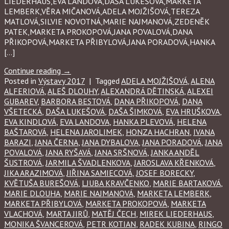
LIEDERHAUS,EVA LANDOVÁ,DAŠA LUKEŠOVÁ,MARKETA
LEMBERK,VĚRA MIČANOVÁ,ADELA MOJŽIŠOVÁ,TEREZA
MATLOVÁ,SILVIE NOVOTNÁ,MARIE NAJMANOVÁ,ZEDENĚK
PATEK,MARKETA PROKOPOVÁ,JANA POVALOVÁ,DANA
PŘIKOPOVÁ,MARKETA PŘIBYLOVÁ,JANA PORADOVÁ,HANKA
[…]
Continue reading
→
Posted in
Výstavy 2017
|
Tagged
ADELA MOJŽIŠOVÁ
,
ALENA
ALFERIOVÁ
,
ALEŠ DLOUHY
,
ALEXANDRÁ DĚTINSKÁ
,
ALEXEI
GUBAREV
,
BARBORA BESTOVÁ
,
DANA PŘIKOPOVÁ
,
DANA
VŠETECKÁ
,
DAŠA LUKEŠOVÁ
,
DAŠA ŠIMKOVÁ
,
EVA HRUŠKOVA
,
EVA KINDLOVÁ
,
EVA LANDOVA
,
HANKA PLEVOVÁ
,
HELENA
BAŠTAROVÁ
,
HELENA JAROLIMEK
,
HONZA HACHRAN
,
IVANA
BARAZI
,
JANA ČERNA
,
JANA DYBALOVA
,
JANA PORADOVÁ
,
JANA
POVALOVÁ
,
JANA RYŠAVÁ
,
JANA SRŠNOVÁ
,
JANKA ANDĚL
ŠUSTROVÁ
,
JARMILA ŠVADLENKOVA
,
JAROSLAVA KŘENKOVÁ
,
JIKA ARAZIMOVÁ
,
JIŘINA SAMIECOVÁ
,
JOSEF BORECKY
,
KVĚTUŠA BUREŠOVÁ
,
LJUBA KRAVČENKO
,
MARIE BARTAKOVÁ
,
MARIE DLOUHA
,
MARIE NAJMANOVÁ
,
MARKETA LEMBERK
,
MARKETA PŘIBYLOVÁ
,
MARKETA PROKOPOVÁ
,
MARKETA
VLACHOVÁ
,
MARTA JIRŮ
,
MATĚJ ČECH
,
MIREK LIEDERHAUS
,
MONIKA ŠVANCEROVÁ
,
PETR KOTIAN
,
RADEK KUBINA
,
RINGO