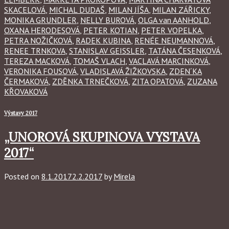
SKACELOVÁ
,
MICHAL DUDAŠ
,
MILAN JÍŠA
,
MILAN ZÁŘICKY
,
MONIKA GRUNDLER
,
NELLY BUROVÁ
,
OLGA van AANHOLD
,
OXANA HERODESOVÁ
,
PETER KOTIAN
,
PETER VOPELKA
,
PETRA NOŽIČKOVÁ
,
RADEK KUBINA
,
RENÉE NEUMANNOVÁ
,
RENEE TRNKOVA
,
STANISLAV GEISSLER
,
TATÁNA ČESENKOVÁ
,
TEREZA MACKOVÁ
,
TOMAŠ VLACH
,
VACLAVÁ MARCINKOVÁ
,
VERONIKA FOUSOVÁ
,
VLADISLAVÁ ŽIŽKOVSKA
,
ZDEN´KA
ČERMAKOVÁ
,
ZDĚNKA TRNEČKOVÁ
,
ZITA OPATOVÁ
,
ZUZANA
KŘOVAKOVÁ
Výstavy 2017
„UNOROVÁ SKUPINOVA VYSTAVA
2017“
Posted on
8.1.2017
2.2.2017
by
Mirela